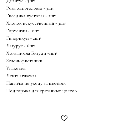
Диантус - 3шт
Роза одноголовая - 3шт
Гвоздика кустовая - 2шт
Хлопок искусственный - 3шт
Гортензия - 1шт
Гиперикум - 2шт
Лагурус - 6шт
Хризантема Бигуди -1шт
Зелень фисташки
Упаковка
Лента атласная
Памятка по уходу за цветами
Подкормка для срезанных цветов