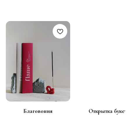
Любовь флориста
Благовония
Открытка букетн
750
100
р.
р.