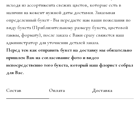
исходя из ассортимента свежих цветов, которые есть в
наличии на момент нужной даты доставки. Заказывая
определенный букет - Вы передаете нам ваши пожелания по
виду букета (Приблизительному размеру букета, цветовой
гаммы, формату), после заказа с Вами сразу свяжется наш
администратор для уточнения деталей заказа.
Перед тем как отправить букет на доставку мы обязательно
пришлем Вам на согласование фото и видео
непосредственно того букета, который наш флорист собрал
для Вас.
Состав
Оплата
Доставка
Свежие и ароматные розы-5 шт.
Упаковка
Лента атласная
Памятка по уходу за цветами
Подкормка для срезанных цветов