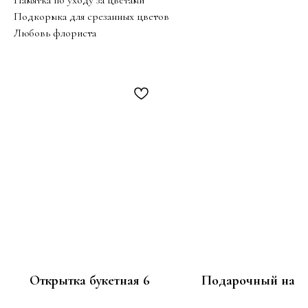
Памятка по уходу за цветами
Подкормка для срезанных цветов
Любовь флориста
Открытка букетная 6
Подарочный набо
100
1 450
р.
р.