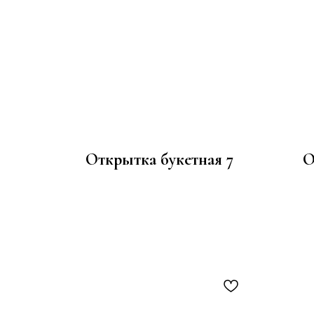
Открытка букетная 7
О
100
р.