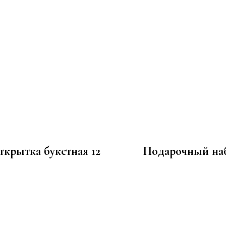
ткрытка букетная 12
Подарочный на
100
1 940
р.
р.