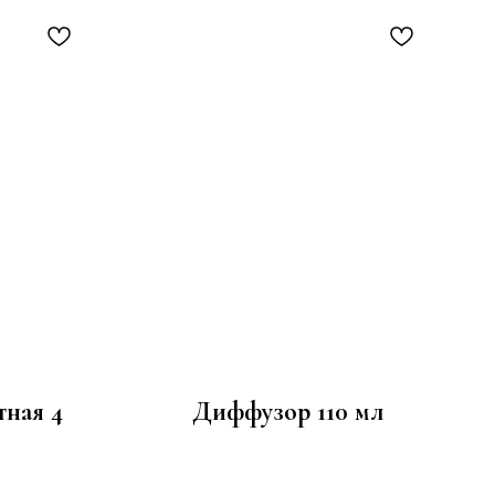
тная 4
Диффузор 110 мл
2 990
р.