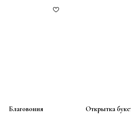
Благовония
Открытка буке
750
100
р.
р.