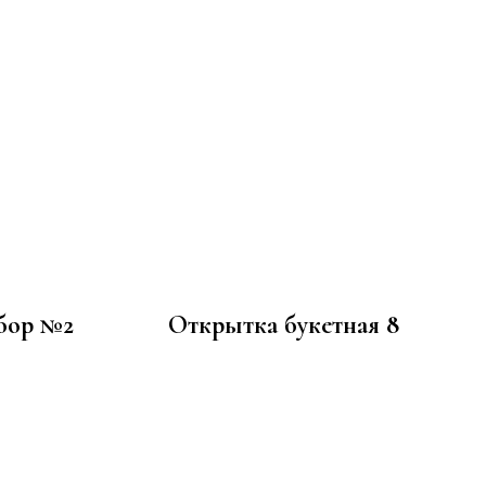
бор №2
Открытка букетная 8
100
р.