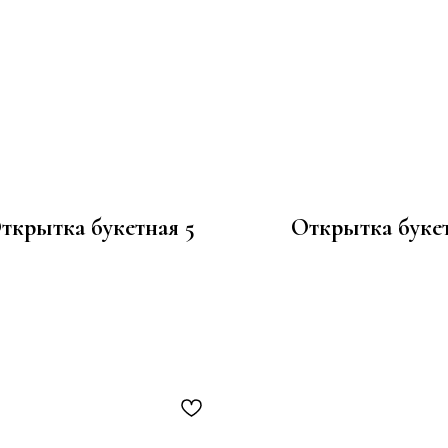
ткрытка букетная 5
Открытка букет
100
100
р.
р.