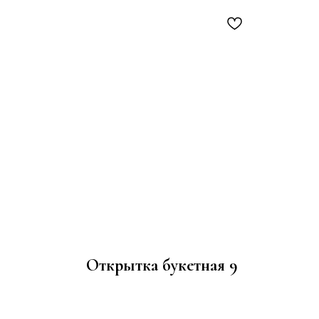
Открытка букетная 9
100
р.