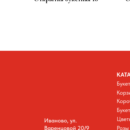
100
р.
КАТ
Буке
Корз
Коро
Буке
Цвет
Иваново, ул.
Варенцовой 20/9
Розы