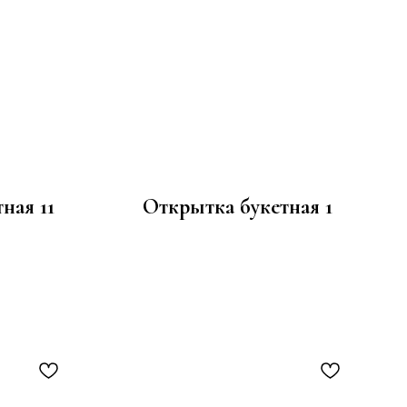
ная 11
Открытка букетная 1
100
р.