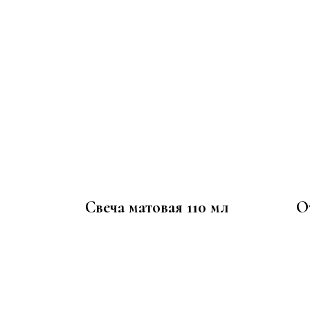
Свеча матовая 110 мл
О
1 350
р.