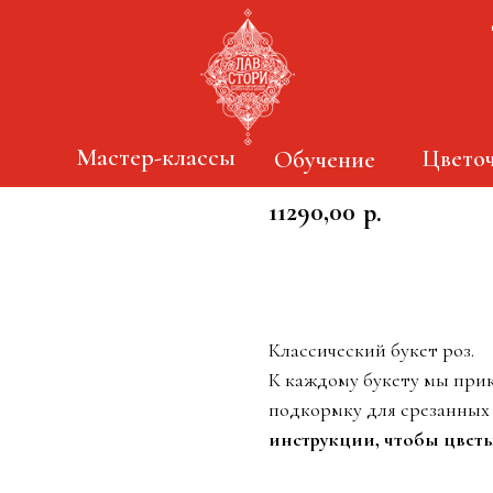
Букет из 51 бело 
Мастер-классы
Цветоч
Обучение
11290,00
р.
Заказать
Классический букет роз.
К каждому букету мы прик
подкормку для срезанных
инструкции, чтобы цветы