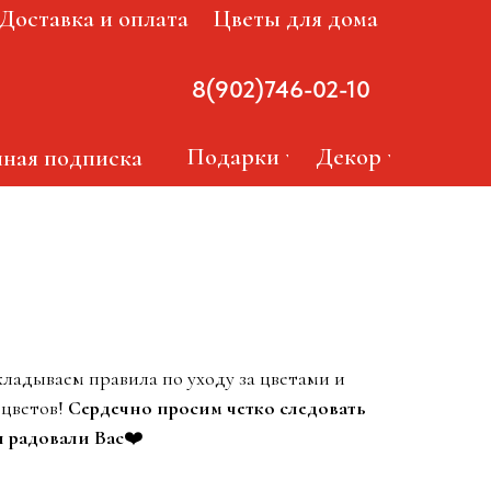
Доставка и оплата
Цветы для дома
8(902)746-02-10
- розовой розы
Подарки
Декор
ная подписка
ладываем правила по уходу за цветами и
 цветов!
Сердечно просим четко следовать
 радовали Вас
❤️