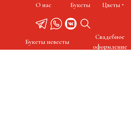
О нас
Букеты
Цветы
Свадебное
Букеты невесты
оформление