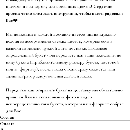
цветами и подкормку для срезанных цветов!
Сердечно
просим четко следовать инструкции, чтобы цветы радовали
Вас
❤️
Мы подходим к каждой доставке цветов индивидуально
исходя из ассортимента свежих цветов, которые есть в
наличии на момент нужной даты доставки. Заказывая
определенный букет - Вы передаете нам ваши пожелания по
виду букета (Приблизительному размеру букета, цветовой
гаммы, формату), после заказа с Вами сразу свяжется наш
администратор для уточнения деталей заказа.
Перед тем как отправить букет на доставку мы обязательно
пришлем Вам на согласование фото и видео
непосредственно того букета, который наш флорист собрал
для Вас.
Состав
Оплата
Доставка