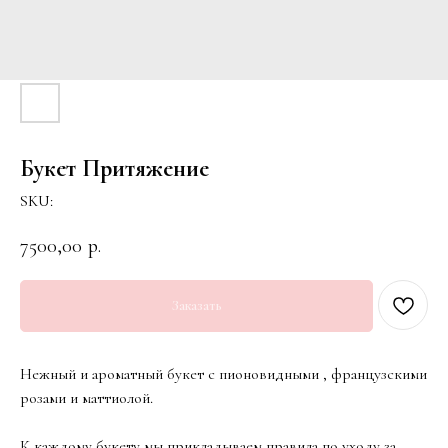
Букет Притяжение
SKU:
7500,00
р.
Заказать
Нежный и ароматный букет с пионовидными , французскими
розами и маттиолой.
К каждому букету мы прикладываем правила по уходу за