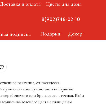
Доставка и оплата
Цветы для дома
8(902)746-02-10
Подарки
Декор
ная подписка
ственное растение, относящееся
тся уникальными пушистыми ползучими
 серебристого или бронзового оттенка. Вайи
 насыщенно-зеленого цвета с глянцевым