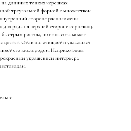
 на длинных тонких черешках.
чной треугольной формой с множеством
х внутренний стороне расположены
в два ряда на верхней стороне корневищ.
 быстрым ростом, но ее высота может
Не цветет. Отлично очищает и увлажняет
лняет его кислородом. Неприхотлива
 прекрасным украшением интерьера
ветоводам.
ельно.