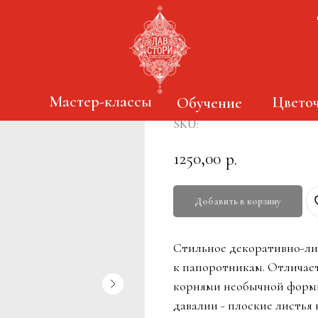
Давалия
Мастер-классы
Цветоч
Обучение
SKU:
1250,00
р.
Добавить в корзину
Стильное декоративно-ли
к папоротникам. Отличае
корнями необычной формы
давалии - плоские листья